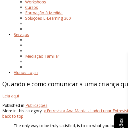
Workshops
Cursos
Formação à Medida
Soluções E-Learning 360º
Serviços
Mediação Familiar
Alunos Login
Quando e como comunicar a uma criança que
Leia aqui
Published in
Publicações
More in this category:
« Entrevista Ana Manta - Lado Lunar
Entrevis
back to top
The only way to be truly satisfied, is to do what you believe 