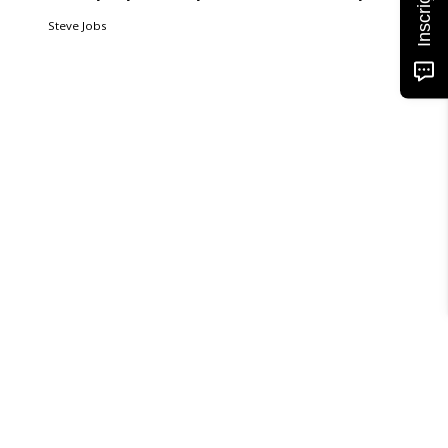
Inscrições
Steve Jobs
Quem Somos
Acordos & Parcerias
O nosso Espaço
contactos
Workshops
Cursos
Pós-Graduações
Formação à Medida
Psicologia
Mediação Familar
Coaching
Aluguer de Salas