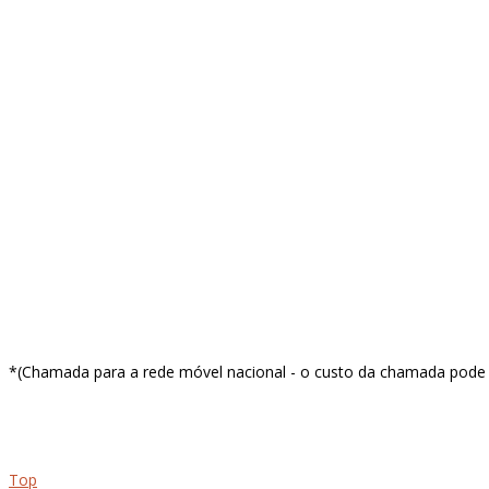
Facebook
Instagram
Linkedin
Youtube
info@red-apple.pt
*(Chamada para a rede móvel nacional - o custo da chamada pode v
Top