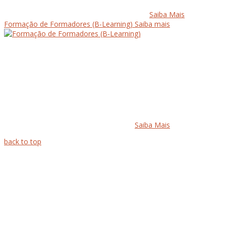
Saiba Mais
Formação de Formadores (B-Learning)
Saiba mais
Saiba Mais
back to top
Quem Somos
Acordos & Parcerias
O nosso Espaço
contactos