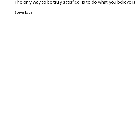
The only way to be truly satisfied, is to do what you believe 
Steve Jobs
Quem Somos
Acordos & Parcerias
O nosso Espaço
contactos
Workshops
Cursos
Pós-Graduações
Formação à Medida
Psicologia
Mediação Familar
Coaching
Aluguer de Salas