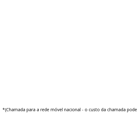
Facebook
Instagram
Linkedin
Youtube
info@red-apple.pt
*(Chamada para a rede móvel nacional - o custo da chamada pode v