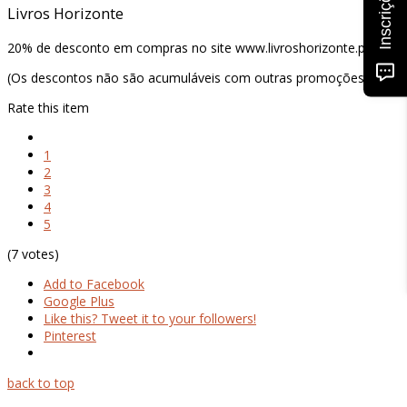
Inscrições
Livros Horizonte
20% de desconto em compras no site www.livroshorizonte.pt, except
(Os descontos não são acumuláveis com outras promoções, campa
Rate this item
1
2
3
4
5
(7 votes)
Add to Facebook
Google Plus
Like this? Tweet it to your followers!
Pinterest
back to top