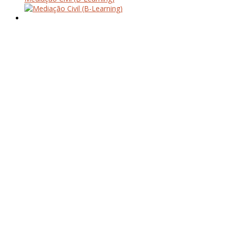
Quem Somos
Acordos & Parcerias
O nosso Espaço
contactos
Workshops
Cursos
Pós-Graduações
Formação à Medida
Psicologia
Mediação Familar
Coaching
Aluguer de Salas