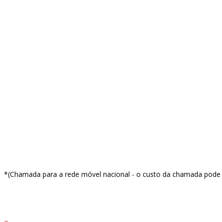
Facebook
Instagram
Linkedin
Youtube
info@red-apple.pt
*(Chamada para a rede móvel nacional - o custo da chamada pode v