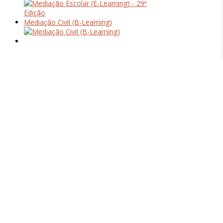
Mediação Civil (B-Learning)
Quem Somos
Acordos & Parcerias
O nosso Espaço
contactos
Workshops
Cursos
Pós-Graduações
Formação à Medida
Psicologia
Mediação Familar