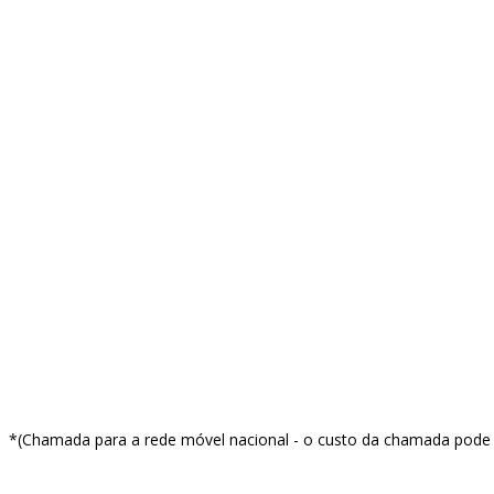
Coaching
Aluguer de Salas
Facebook
Instagram
Linkedin
Youtube
info@red-apple.pt
*(Chamada para a rede móvel nacional - o custo da chamada pode v