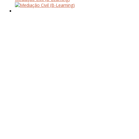
Quem Somos
Acordos & Parcerias
O nosso Espaço
contactos
Workshops
Cursos
Pós-Graduações
Formação à Medida
Psicologia
Mediação Familar
Coaching
Aluguer de Salas