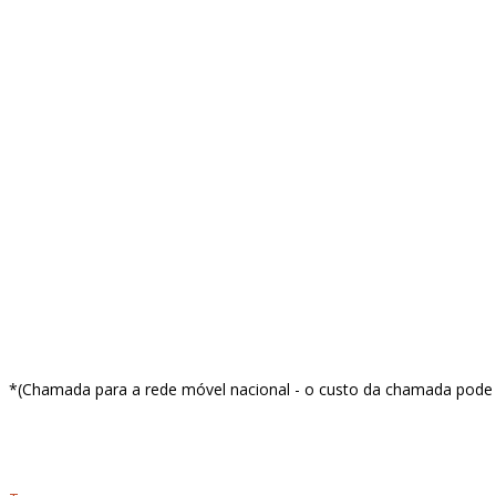
Facebook
Instagram
Linkedin
Youtube
info@red-apple.pt
*(Chamada para a rede móvel nacional - o custo da chamada pode v